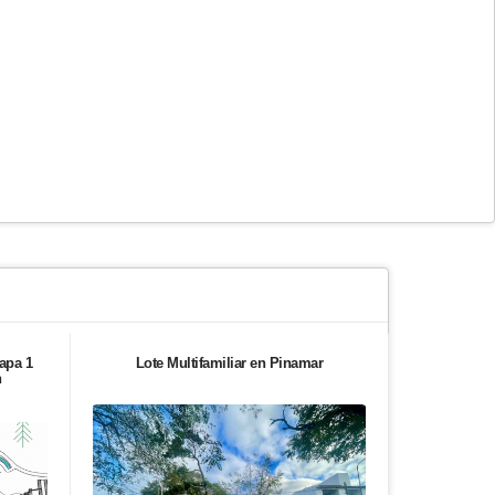
apa 1
Lote Multifamiliar en Pinamar
Chalet en 
n
dor