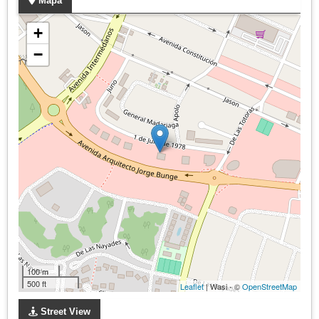
Mapa
+
−
100 m
500 ft
Leaflet
| Wasi - ©
OpenStreetMap
Street View