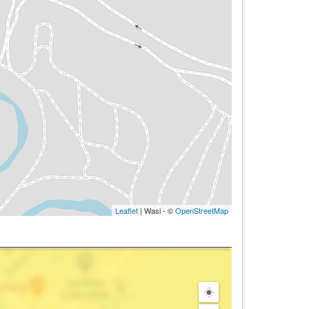
Leaflet
| Wasi - ©
OpenStreetMap