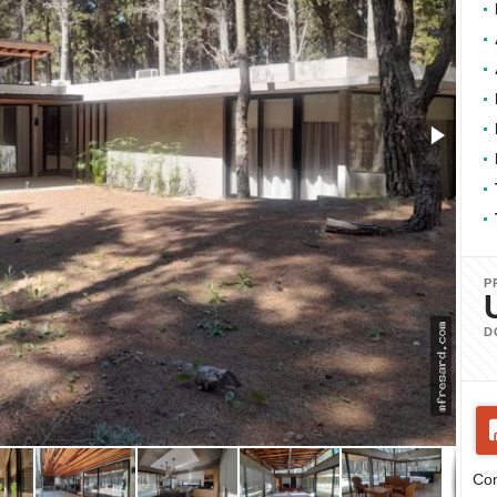
P
D
Com