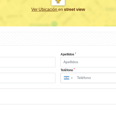
Ver Ubicación
en
street view
*
Apellidos
*
Teléfono
▼