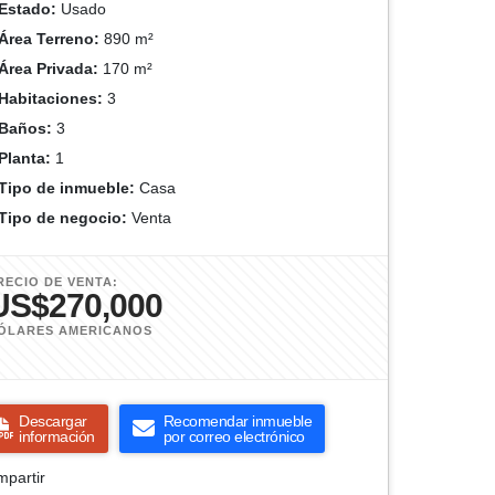
Estado:
Usado
Área Terreno:
890 m²
Área Privada:
170 m²
Habitaciones:
3
Baños:
3
Planta:
1
Tipo de inmueble:
Casa
Tipo de negocio:
Venta
RECIO DE VENTA:
US$270,000
ÓLARES AMERICANOS
Descargar
Recomendar inmueble
información
por correo electrónico
partir