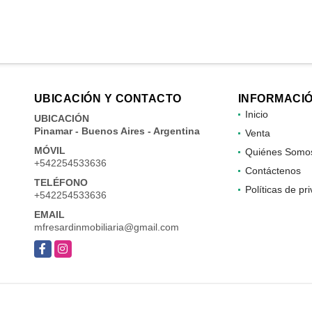
UBICACIÓN Y CONTACTO
INFORMACI
Inicio
UBICACIÓN
Pinamar - Buenos Aires - Argentina
Venta
MÓVIL
Quiénes Somo
+542254533636
Contáctenos
TELÉFONO
Políticas de pr
+542254533636
EMAIL
mfresardinmobiliaria@gmail.com
Facebook
Instagram