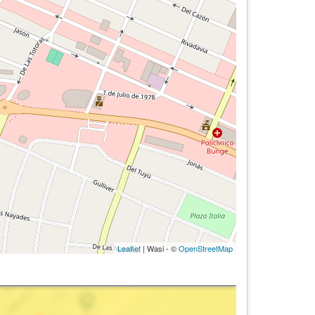
Leaflet
| Wasi - ©
OpenStreetMap