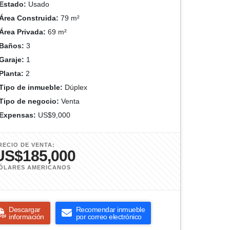
Estado:
Usado
Área Construida:
79 m²
Área Privada:
69 m²
Baños:
3
Garaje:
1
Planta:
2
Tipo de inmueble:
Dúplex
Tipo de negocio:
Venta
Expensas:
US$9,000
RECIO DE VENTA:
US$185,000
ÓLARES AMERICANOS
Descargar
Recomendar inmueble
información
por correo electrónico