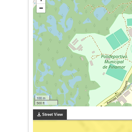
−
100 m
500 ft
Street View