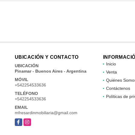
UBICACIÓN Y CONTACTO
INFORMACI
Inicio
UBICACIÓN
Pinamar - Buenos Aires - Argentina
Venta
MÓVIL
Quiénes Somo
+542254533636
Contáctenos
TELÉFONO
Políticas de pr
+542254533636
EMAIL
mfresardinmobiliaria@gmail.com
Facebook
Instagram